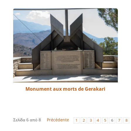
Monument aux morts de Gerakari
Σελίδα 6 από 8
Précédente
1
2
3
4
5
6
7
8