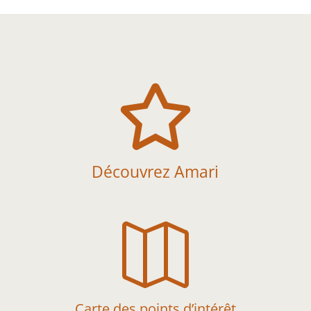

Découvrez Amari

Carte des points d’intérêt