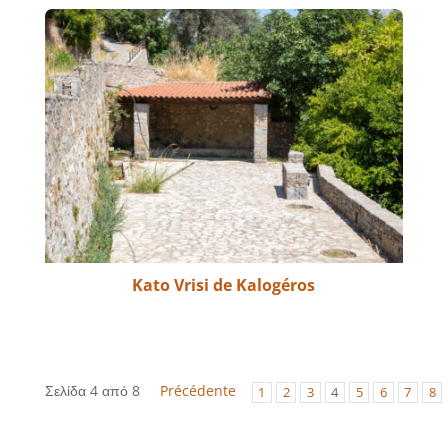
Kato Vrisi de Kalogéros
Σελίδα 4 από 8
Précédente
1
2
3
4
5
6
7
8