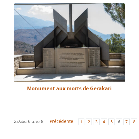
Monument aux morts de Gerakari
Σελίδα 6 από 8
Précédente
1
2
3
4
5
6
7
8