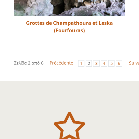
Grottes de Champathoura et Leska
(Fourfouras)
Σελίδα 2 από 6
Précédente
Suiv
1
2
3
4
5
6
