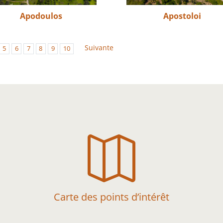
Apodoulos
Apostoloi
Suivante
5
6
7
8
9
10

Carte des points d’intérêt