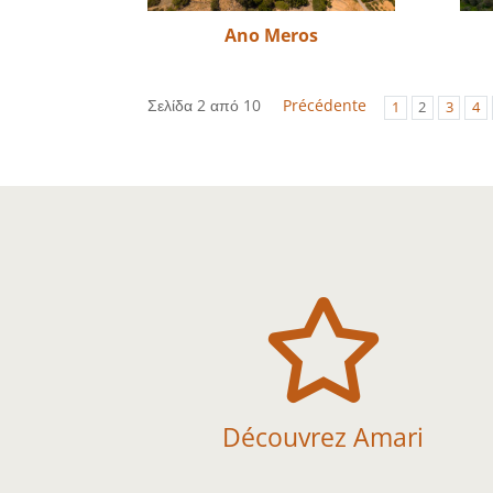
Ano Meros
Σελίδα 2 από 10
Précédente
1
2
3
4

Découvrez Amari