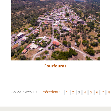
Fourfouras
Σελίδα 3 από 10
Précédente
1
2
3
4
5
6
7
8