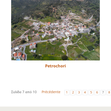
Petrochori
Σελίδα 7 από 10
Précédente
1
2
3
4
5
6
7
8