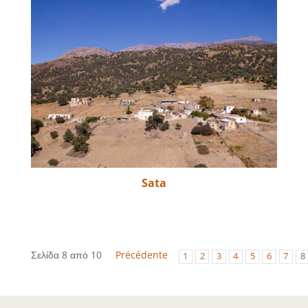
Sata
Σελίδα 8 από 10
Précédente
1
2
3
4
5
6
7
8