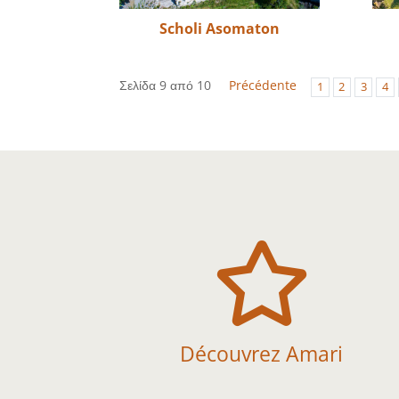
Scholi Asomaton
Σελίδα 9 από 10
Précédente
1
2
3
4

Découvrez Amari