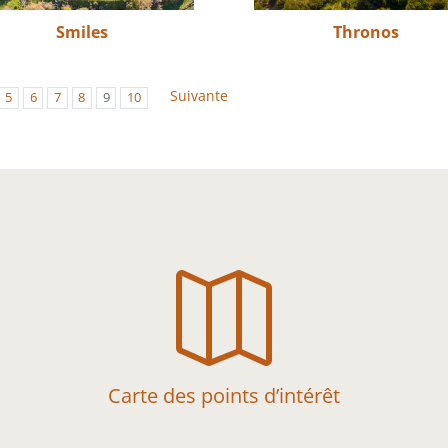
Smiles
Thronos
Suivante
5
6
7
8
9
10

Carte des points d’intérêt