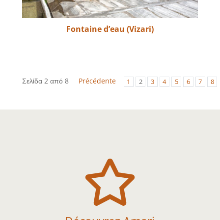
Fontaine d’eau (Vizari)
Σελίδα 2 από 8
Précédente
1
2
3
4
5
6
7
8
