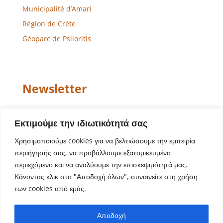
Municipalité d’Amari
Région de Crète
Géoparc de Psiloritis
Newsletter
Email
Εκτιμούμε την ιδιωτικότητά σας
Χρησιμοποιούμε cookies για να βελτιώσουμε την εμπειρία
περιήγησής σας, να προβάλλουμε εξατομικευμένο
περιεχόμενο και να αναλύουμε την επισκεψιμότητά μας.
Κάνοντας κλικ στο "Αποδοχή όλων", συναινείτε στη χρήση
των cookies από εμάς.
Conception de site Web – Développement
Aegean
Αποδοχή
Solutions
| Copyright © 2022 Municipalité d’Amari