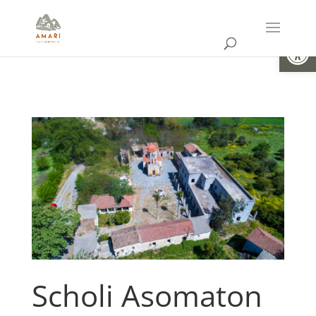
Ouvrir la
Scholi Asomaton