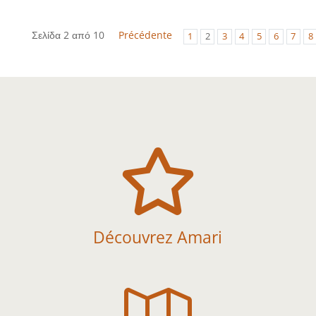
Σελίδα 2 από 10
Précédente
1
2
3
4
5
6
7
8

Découvrez Amari