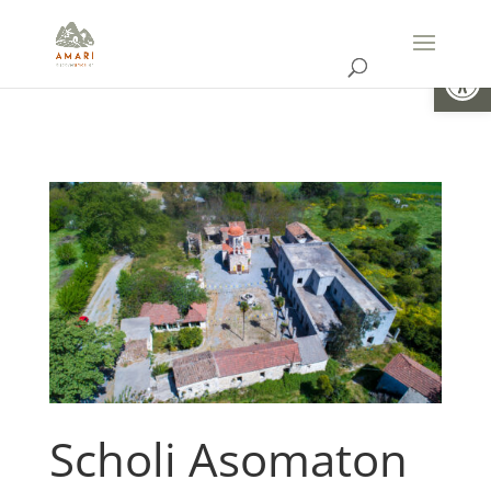
Ouvrir la
Scholi Asomaton