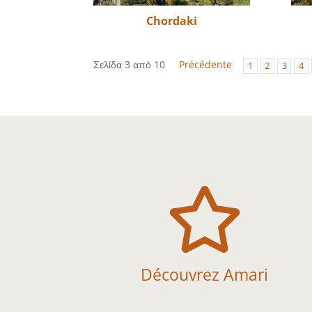
Chordaki
Σελίδα 3 από 10
Précédente
1
2
3
4

Découvrez Amari