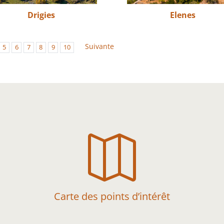
Drigies
Elenes
Suivante
5
6
7
8
9
10

Carte des points d’intérêt