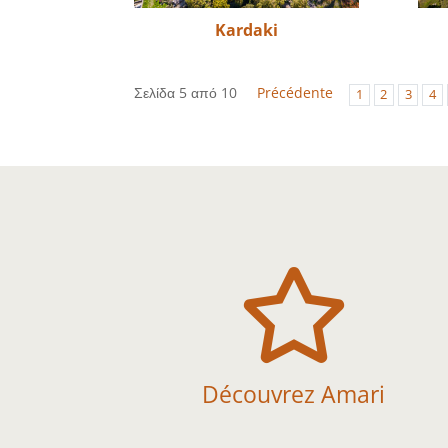
Kardaki
Σελίδα 5 από 10
Précédente
1
2
3
4

Découvrez Amari