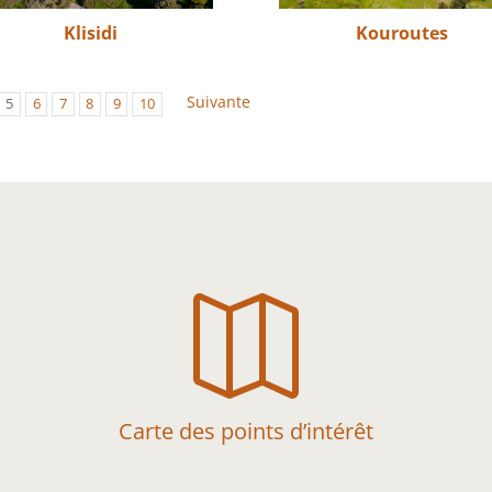
Klisidi
Kouroutes
Suivante
5
6
7
8
9
10

Carte des points d’intérêt