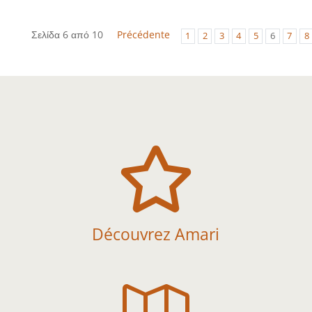
Σελίδα 6 από 10
Précédente
1
2
3
4
5
6
7
8

Découvrez Amari