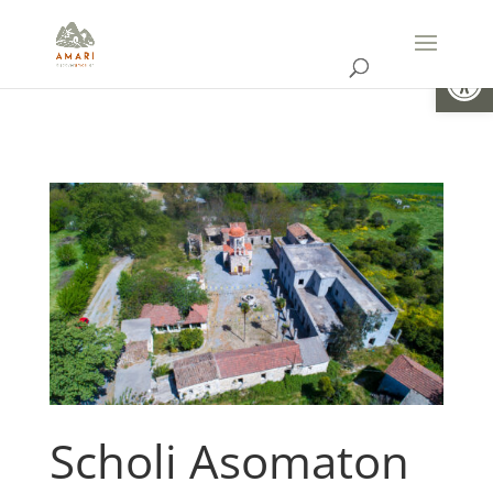
Ouvrir la
Scholi Asomaton