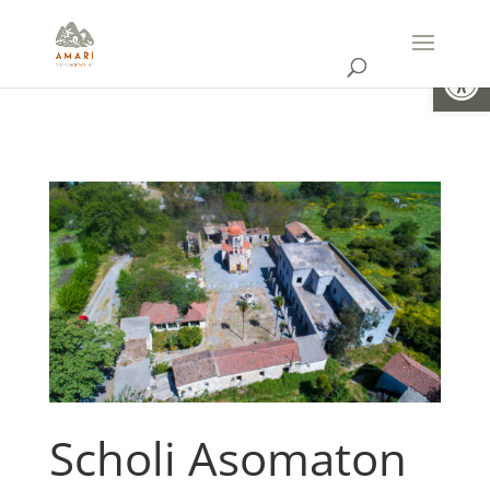
Ouvrir la
Scholi Asomaton