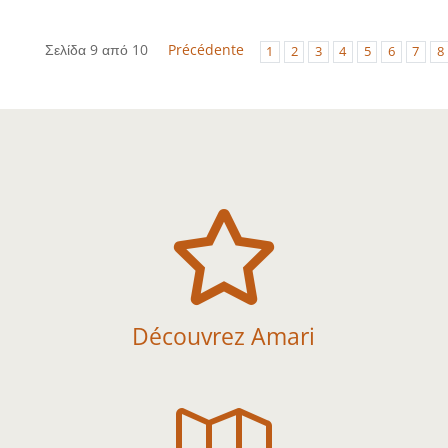
Σελίδα 9 από 10
Précédente
1
2
3
4
5
6
7
8

Découvrez Amari