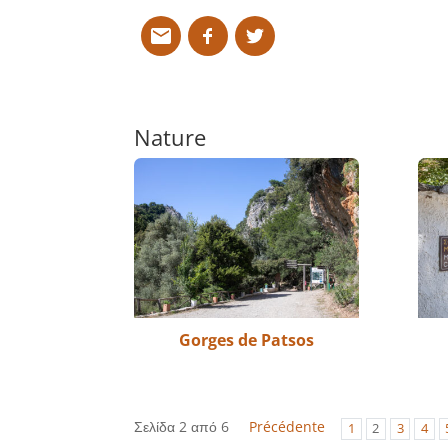
Nature
Gorges de Patsos
Σελίδα 2 από 6
Précédente
1
2
3
4