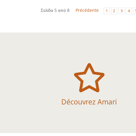
Σελίδα 5 από 8
Précédente
1
2
3
4

Découvrez Amari