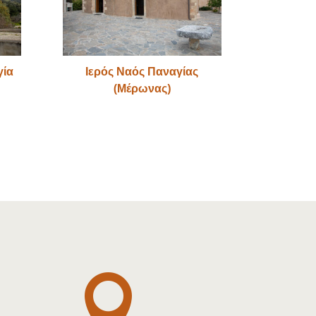
γία
Ιερός Ναός Παναγίας
(Μέρωνας)
