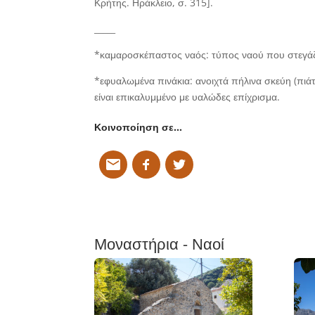
Κρήτης. Ηράκλειο, σ. 315].
_____
*καμαροσκέπαστος ναός: τύπος ναού που στεγάζε
*εφυαλωμένα πινάκια: ανοιχτά πήλινα σκεύη (πιά
είναι επικαλυμμένο με υαλώδες επίχρισμα.
Κοινοποίηση σε…
Μοναστήρια - Ναοί