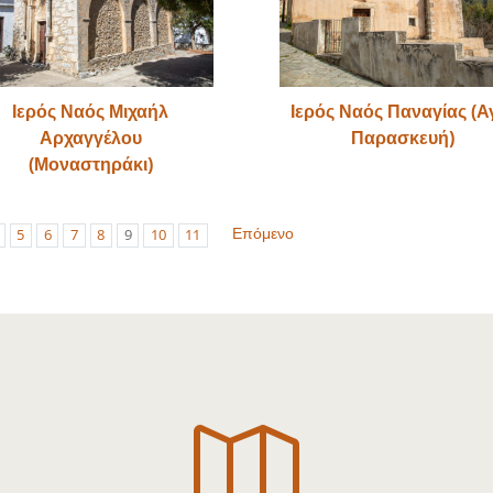
Ιερός Ναός Μιχαήλ
Ιερός Ναός Παναγίας (Α
Αρχαγγέλου
Παρασκευή)
(Μοναστηράκι)
Επόμενο
5
6
7
8
9
10
11
