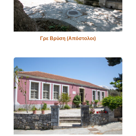
Γρε Βρύση (Απόστολοι)