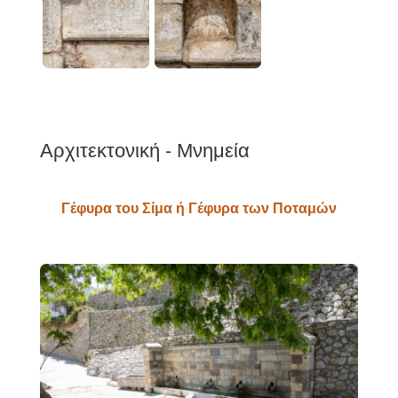
Αρχιτεκτονική - Μνημεία
Γέφυρα του Σίμα ή Γέφυρα των Ποταμών