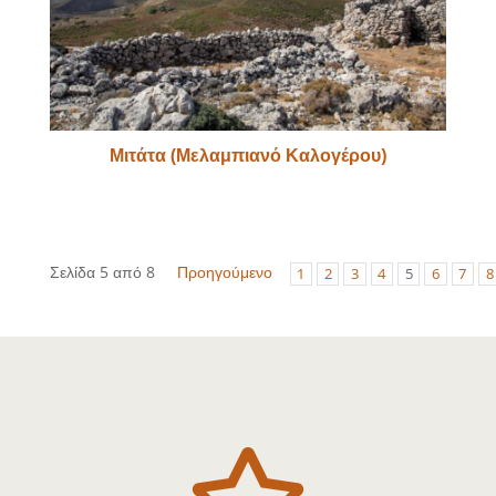
Μιτάτα (Μελαμπιανό Καλογέρου)
Σελίδα 5 από 8
Προηγούμενο
1
2
3
4
5
6
7
8