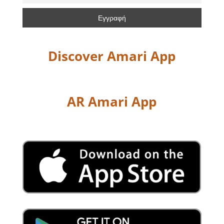
Discover Amari App
AR Amari App