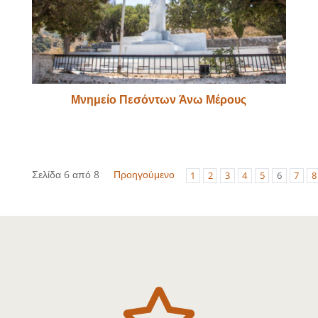
Μνημείο Πεσόντων Άνω Μέρους
Σελίδα 6 από 8
Προηγούμενο
1
2
3
4
5
6
7
8