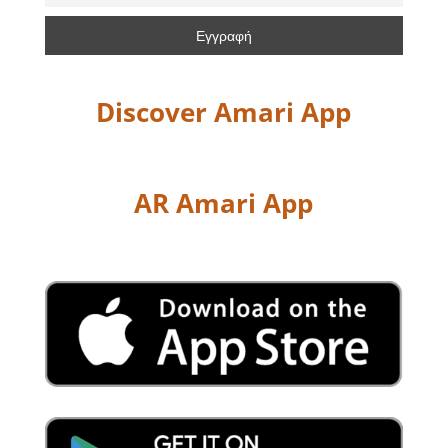
Discover Amari App
AR Amari App