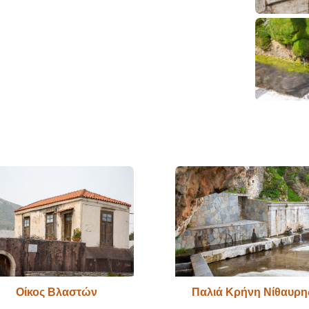
Οίκος Βλαστών
Παλιά Κρήνη Νίθαυρη