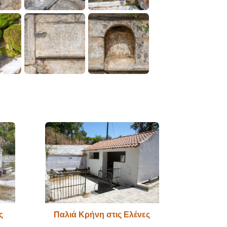
ς
Παλιά Κρήνη στις Ελένες