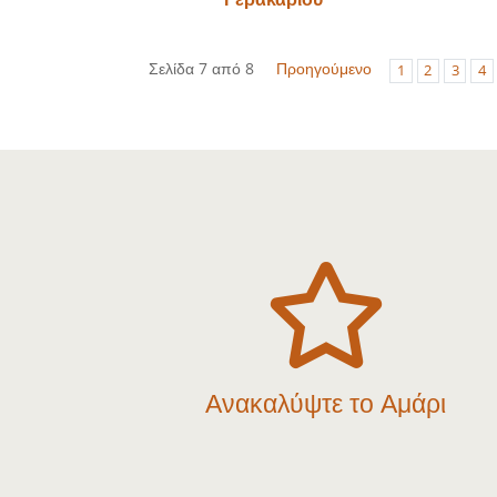
Σελίδα 7 από 8
Προηγούμενο
1
2
3
4

Ανακαλύψτε το Αμάρι