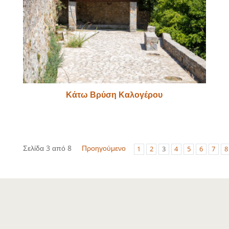
Κάτω Βρύση Καλογέρου
Σελίδα 3 από 8
Προηγούμενο
1
2
3
4
5
6
7
8