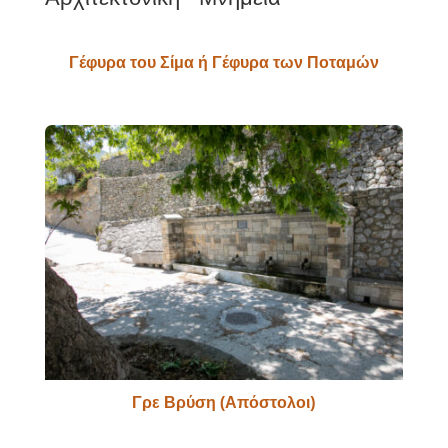
Γέφυρα του Σίμα ή Γέφυρα των Ποταμών
Γρε Βρύση (Απόστολοι)