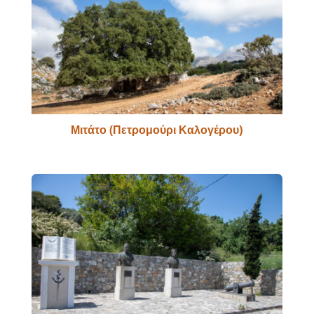
Μιτάτο (Πετρομούρι Καλογέρου)