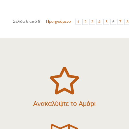
Σελίδα 6 από 8
Προηγούμενο
1
2
3
4
5
6
7
8

Ανακαλύψτε το Αμάρι