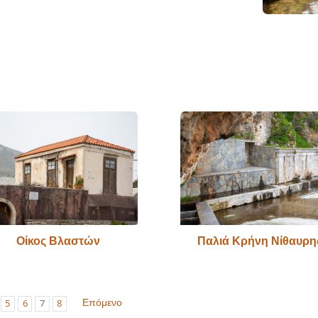
Οίκος Βλαστών
Παλιά Κρήνη Νίθαυρη
Επόμενο
5
6
7
8