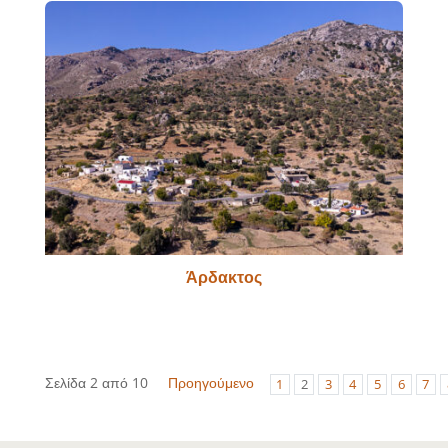
Άρδακτος
Σελίδα 2 από 10
Προηγούμενο
1
2
3
4
5
6
7