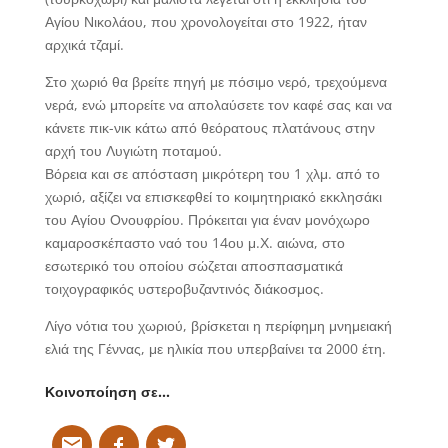
Αγίου Νικολάου, που χρονολογείται στο 1922, ήταν
αρχικά τζαμί.
Στο χωριό θα βρείτε πηγή με πόσιμο νερό, τρεχούμενα
νερά, ενώ μπορείτε να απολαύσετε τον καφέ σας και να
κάνετε πικ-νικ κάτω από θεόρατους πλατάνους στην
αρχή του Λυγιώτη ποταμού.
Βόρεια και σε απόσταση μικρότερη του 1 χλμ. από το
χωριό, αξίζει να επισκεφθεί το κοιμητηριακό εκκλησάκι
του Αγίου Ονουφρίου. Πρόκειται για έναν μονόχωρο
καμαροσκέπαστο ναό του 14ου μ.Χ. αιώνα, στο
εσωτερικό του οποίου σώζεται αποσπασματικά
τοιχογραφικός υστεροβυζαντινός διάκοσμος.
Λίγο νότια του χωριού, βρίσκεται η περίφημη μνημειακή
ελιά της Γέννας, με ηλικία που υπερβαίνει τα 2000 έτη.
Κοινοποίηση σε…