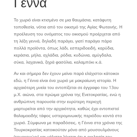
Γέννα
Το χωριό είναι κτισμένο σε μια θαυμάσια, κατάφυτη
τοποθεσία, νότια από τον οικισμό της Αγίας Φωτεινής. Η
προέλευση του ονόματος του οικισμού προέρχεται από
τη λέξη γεννά, δηλαδή παράγει, γιατί παράγει πάρα
πολλά προϊόντα, όπως λάδι, εσπεριδοειδή, καρύδια,
κεράσια, μήλα, αχλάδια, ρόδια, κυδώνια, αμύγδαλα,
σύκα, λαχανικά, ξηρά φασόλια, καλαμπόκι κ.ά.
Αν και σήμερα δεν έχουν μείνει παρά ελάχιστοι κάτοικοι
εδώ, η Γέννα είναι ένα χωριό με μακραίωνη ιστορία. Η
αρχαιότερη μνεία του εντοπίζεται σε έγγραφο του 13ου
μ.Χ. αιώνα, στα πρώιμα χρόνια της Ενετοκρατίας, ενώ η
ανθρώπινη παρουσία στην ευρύτερη περιοχή
μαρτυρείται από την αρχαιότητα, καθώς έχει εντοπιστεί
θαλαμοειδής τάφος υστερομινωικής περιόδου κοντά στο
χωριό. Σύμφωνα με παραδόσεις, η Γέννα στα χρόνια της
Τουρκοκρατίας κατοικούταν μόνο από μουσουλμάνους
(τουρκοχώρι) και μάλιστα λέγεται ότι η εκκλησία του