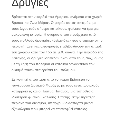
Δρυγιές
Βρίσκεται στην καρδιά του Αμαρίου, ανάμεσα στα χωριά
Βρύσες και Άνω Μέρος. Ο μικρός αυτός οικισμός, με
τους λιγοστούς σήμερα κατοίκους, φαίνεται να έχει μια
μακραίωνη ιστορία. Η ονομασία του προέρχεται από
τους πολλούς δρυγιάδες (βελανιδιές) που υπήρχαν στην
περιοχή. Ενετικές απογραφές επιβεβαιώνουν την ύπαρξη
του χωριού κατά τον 16ο αι. μ.Χ. αιώνα. Την περίοδο της
Κατοχής, οι Δρυγιές ισοπεδώθηκαν από τους Ναζί, όμως
με τη λήξη του πολέμου οι κάτοικοι ξαναέκτισαν τον
οικισμό πάνω στα ερείπια του πολέμου.
Σε κοντινή απόσταση από το χωριό βρίσκεται το
πανέμορφο Σμιλιανό Φαράγγι, με τους εντυπωσιακούς
καταρράκτες και ο Πλατύς Ποταμός, μια τοποθεσία
ιδιαίτερου φυσικού κάλλους. Επίσης, στην ευρύτερη
περιοχή του οικισμού, υπάρχουν διάσπαρτα μικρά
εξωκκλήσια που μπορεί να επισκεφθεί κάποιος.