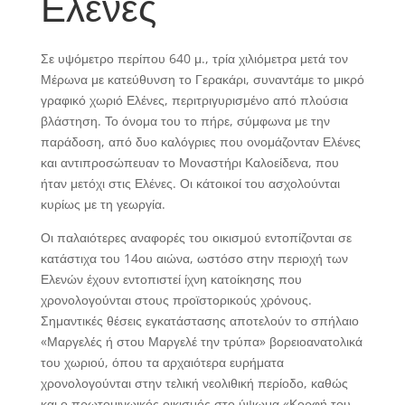
Ελένες
Σε υψόμετρο περίπου 640 μ., τρία χιλιόμετρα μετά τον
Μέρωνα με κατεύθυνση το Γερακάρι, συναντάμε το μικρό
γραφικό χωριό Ελένες, περιτριγυρισμένο από πλούσια
βλάστηση. Το όνομα του το πήρε, σύμφωνα με την
παράδοση, από δυο καλόγριες που ονομάζονταν Ελένες
και αντιπροσώπευαν το Μοναστήρι Καλοείδενα, που
ήταν μετόχι στις Ελένες. Οι κάτοικοί του ασχολούνται
κυρίως με τη γεωργία.
Οι παλαιότερες αναφορές του οικισμού εντοπίζονται σε
κατάστιχα του 14ου αιώνα, ωστόσο στην περιοχή των
Ελενών έχουν εντοπιστεί ίχνη κατοίκησης που
χρονολογούνται στους προϊστορικούς χρόνους.
Σημαντικές θέσεις εγκατάστασης αποτελούν το σπήλαιο
«Μαργελές ή στου Μαργελέ την τρύπα» βορειοανατολικά
του χωριού, όπου τα αρχαιότερα ευρήματα
χρονολογούνται στην τελική νεολιθική περίοδο, καθώς
και ο πρωτομινωικός οικισμός στο ύψωμα «Κορφή του