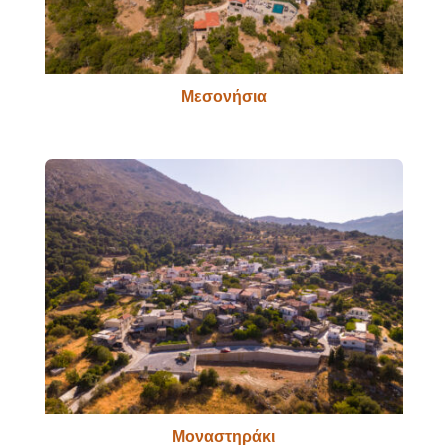
Μεσονήσια
Μοναστηράκι