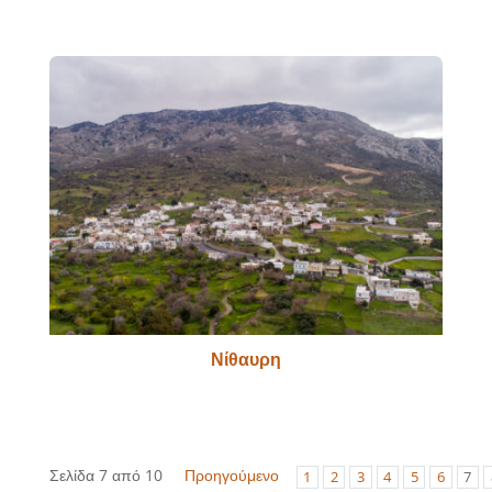
Νίθαυρη
Σελίδα 7 από 10
Προηγούμενο
1
2
3
4
5
6
7