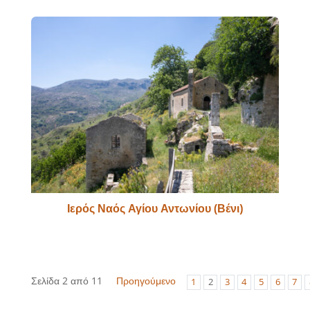
Ιερός Ναός Αγίου Αντωνίου (Βένι)
Σελίδα 2 από 11
Προηγούμενο
1
2
3
4
5
6
7