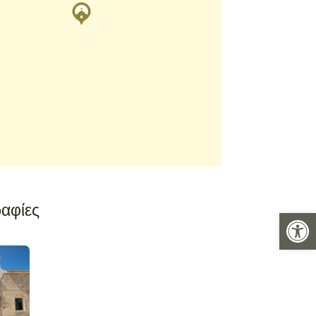
αφίες
Ανοίξτε 