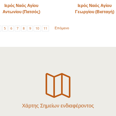
Ιερός Ναός Αγίου
Ιερός Ναός Αγίου
Αντωνίου (Πατσός)
Γεωργίου (Βισταγή)
Επόμενο
5
6
7
8
9
10
11

Χάρτης Σημείων ενδιαφέροντος