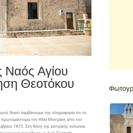
ς Ναός Αγίου
ηση Θεοτόκου
Φωτογρ
Ιερού Ναού λαμβάνουμε την πληροφορία ότι το
με πρωτομάστορα τον Ηλία Μοσχάκη από τον
εμβρίου 1873. Στη θέση της κεντρικής κολώνας
 προφορική παράδοση, η Αγία Τράπεζα