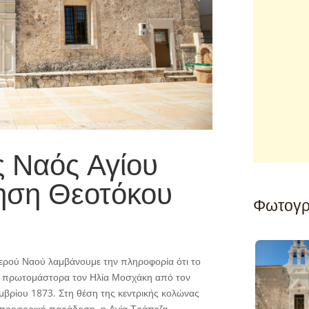
ς Ναός Αγίου
ηση Θεοτόκου
Φωτογρ
Ιερού Ναού λαμβάνουμε την πληροφορία ότι το
με πρωτομάστορα τον Ηλία Μοσχάκη από τον
εμβρίου 1873. Στη θέση της κεντρικής κολώνας
 προφορική παράδοση, η Αγία Τράπεζα