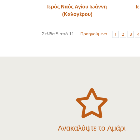
Ιερός Ναός Αγίου Ιωάννη
Ι
(Καλογέρου)
Σελίδα 5 από 11
Προηγούμενο
1
2
3
4

Ανακαλύψτε το Αμάρι