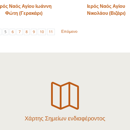
ερός Ναός Αγίου Ιωάννη
Ιερός Ναός Αγίου
Φώτη (Γερακάρι)
Νικολάου (Βιζάρι)
Επόμενο
5
6
7
8
9
10
11

Χάρτης Σημείων ενδιαφέροντος