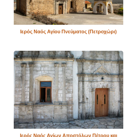
Ιερός Ναός Αγίου Πνεύματος (Πετροχώρι)
Ιερός Ναός Αγίων Αποστόλων Πέτρου και