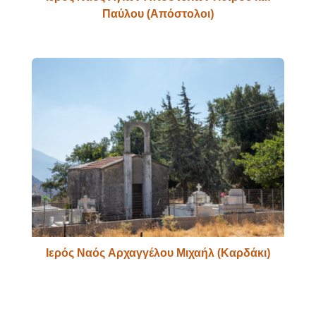
Παύλου (Απόστολοι)
Ιερός Ναός Αρχαγγέλου Μιχαήλ (Καρδάκι)