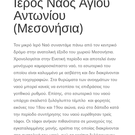
Ιερός Ναός Αγίου
Αντωνίου
(Μεσονήσια)
Τον μικρό Ιερό Ναό συναντάμε πάνω από τον κεντρικό
δρόμο στην ανατολική έξοδο του χωριού Μεσονήσια.
Χρονολογείται στην Ενετική περίοδο και αποτελεί έναν
μονόχωρο καμαροσκέπαστο ναό, το εσωτερικό του
οποίου είναι καλυμμένο με ασβέστη και δεν διακρίνονται
ίχνη τοιχογραφιών. Στα θυρώματα των ανοιγμάτων του
ναού μπορεί κανείς να εντοπίσει τις επιδράσεις του
γοτθικού ρυθμού. Επίσης, στο εσωτερικό του ναού
υπάρχει σκαλιστό ξυλόγλυπτο τέμπλο και φορητές
εικόνες του 18ου και 19ου αιώνα, ενώ στο δάπεδο κατά
την περίοδο συντήρησης του ναού ευρέθησαν τρείς
τάφοι. Οι τάφοι ανήκαν πιθανότατα σε μοναχούς της
εγκαταλειμμένης μονής, ερείπια της οποίας διακρίνονται
στα ανατολικά του ναού, ενώ τα ερείπια ξυλόφουρνου