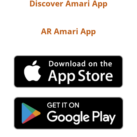
Discover Amari App
AR Amari App