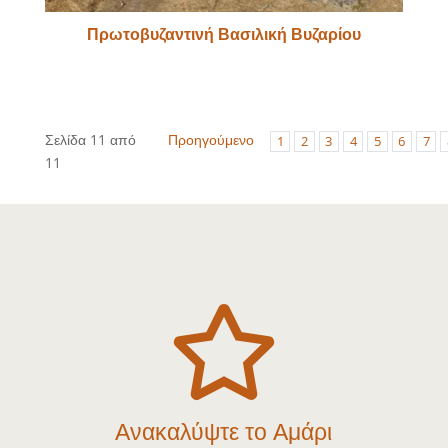
Πρωτοβυζαντινή Βασιλική Βυζαρίου
Σελίδα 11 από
Προηγούμενο
1
2
3
4
5
6
7
11

Ανακαλύψτε το Αμάρι