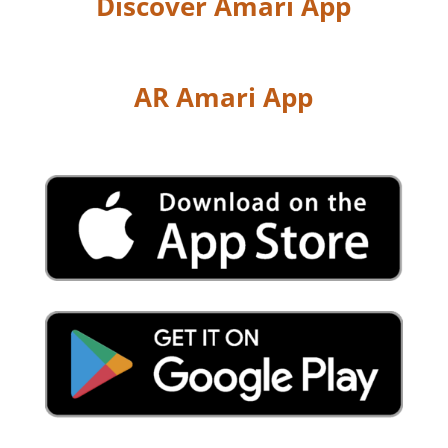
Discover Amari App
AR Amari App