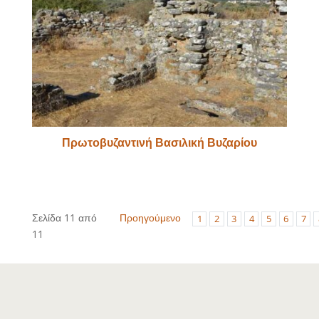
Πρωτοβυζαντινή Βασιλική Βυζαρίου
Σελίδα 11 από
Προηγούμενο
1
2
3
4
5
6
7
11