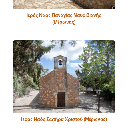
Ιερός Ναός Παναγίας Μαυριδιανής
(Μέρωνας)
Ιερός Ναός Σωτήρα Χριστού (Μέρωνας)