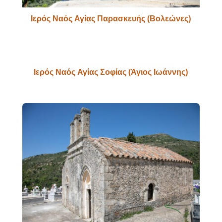
Ιερός Ναός Αγίας Παρασκευής (Βολεώνες)
Ιερός Ναός Αγίας Σοφίας (Άγιος Ιωάννης)