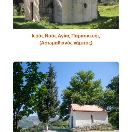
Ιερός Ναός Αγίας Παρασκευής
(Ασωμαθιανός κάμπος)