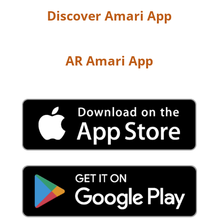
Discover Amari App
AR Amari App