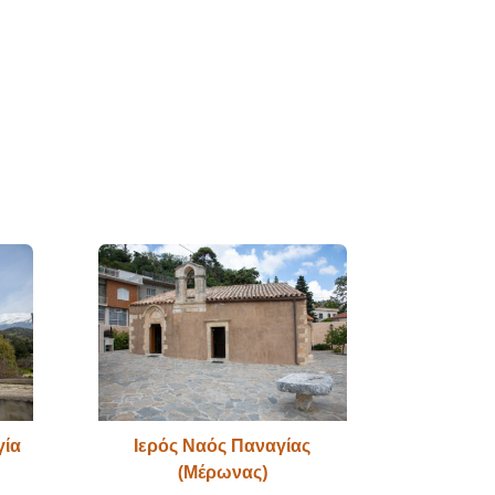
γία
Ιερός Ναός Παναγίας
(Μέρωνας)