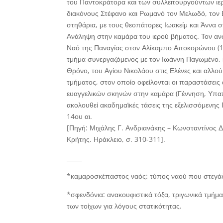
του Παντοκράτορα και των συλλειτουργούντων ιε
διακόνους Στέφανο και Ρωμανό τον Μελωδό, τον 
στηθάρια, με τους θεοπάτορες Ιωακείμ και Άννα σ
Ανάληψη στην καμάρα του ιερού βήματος. Τον αν
Ναό της Παναγίας στον Αλίκαμπο Αποκορώνου (131
τμήμα συνεργαζόμενος με τον Ιωάννη Παγωμένο, 
Θρόνο, του Αγίου Νικολάου στις Ελένες και αλλο
τμήματος, στον οποίο οφείλονται οι παραστάσεις
ευαγγελικών σκηνών στην καμάρα (Γέννηση, Υπα
ακολουθεί ακαδημαϊκές τάσεις της εξελισσόμενης 
14ου αι.
[Πηγή: Μιχάλης Γ. Ανδριανάκης – Κωνσταντίνος Δ.
Κρήτης. Ηράκλειο, σ. 310-311].
_____
*καμαροσκέπαστος ναός: τύπος ναού που στεγάζε
*σφενδόνια
: ανακουφιστικά τόξα, τριγωνικά τμή
των τοίχων για λόγους στατικότητας.