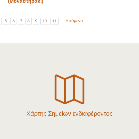
(Μοναστηράκι)
Επόμενο
5
6
7
8
9
10
11

Χάρτης Σημείων ενδιαφέροντος