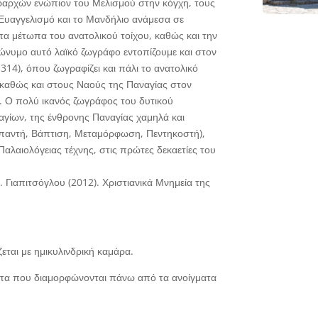
ραρχών ενώπιον του Μελισμού στην κόγχη, τους
Ευαγγελισμό και το Μανδήλιο ανάμεσα σε
τα μέτωπα του ανατολικού τοίχου, καθώς και την
ώνυμο αυτό λαϊκό ζωγράφο εντοπίζουμε και στον
4), όπου ζωγραφίζει και πάλι το ανατολικό
καθώς και στους Ναούς της Παναγίας στον
ύ. Ο πολύ ικανός ζωγράφος του δυτικού
 αγίων, της ένθρονης Παναγίας χαμηλά και
παντή, Βάπτιση, Μεταμόρφωση, Πεντηκοστή),
Παλαιολόγειας τέχνης, στις πρώτες δεκαετίες του
 Γιαπιτσόγλου (2012). Χριστιανικά Μνημεία της
ται με ημικυλινδρική καμάρα.
ματα που διαμορφώνονται πάνω από τα ανοίγματα