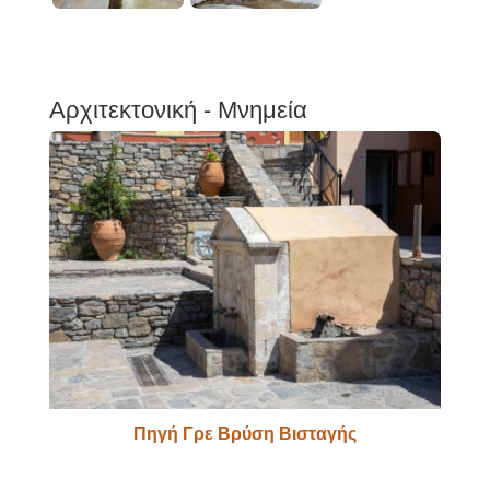
Αρχιτεκτονική - Μνημεία
Πηγή Γρε Βρύση Βισταγής