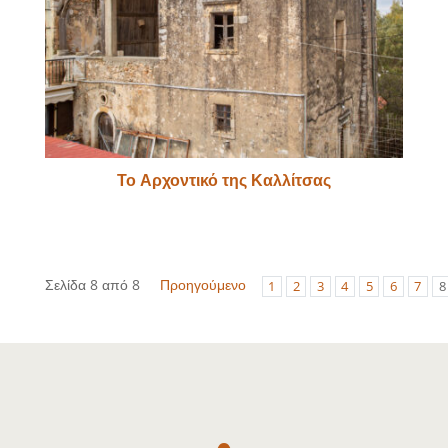
Το Αρχοντικό της Καλλίτσας
Σελίδα 8 από 8
Προηγούμενο
1
2
3
4
5
6
7
8