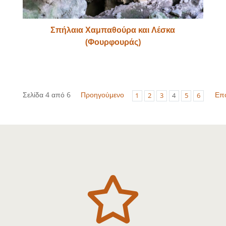
Σπήλαια Χαμπαθούρα και Λέσκα
(Φουρφουράς)
Σελίδα 4 από 6
Προηγούμενο
Επ
1
2
3
4
5
6
