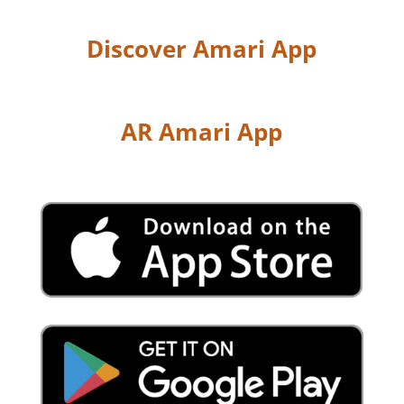
Discover Amari App
AR Amari App