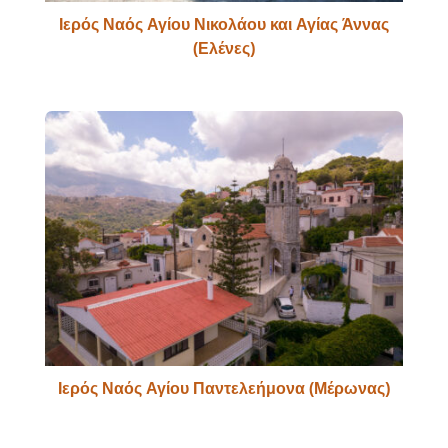
Ιερός Ναός Αγίου Νικολάου και Αγίας Άννας
(Ελένες)
Ιερός Ναός Αγίου Παντελεήμονα (Μέρωνας)