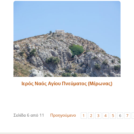
Ιερός Ναός Αγίου Πνεύματος (Μέρωνας)
Σελίδα 6 από 11
Προηγούμενο
1
2
3
4
5
6
7