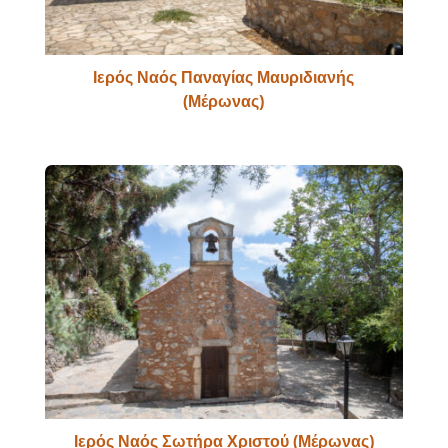
Ιερός Ναός Παναγίας Μαυριδιανής
(Μέρωνας)
Ιερός Ναός Σωτήρα Χριστού (Μέρωνας)