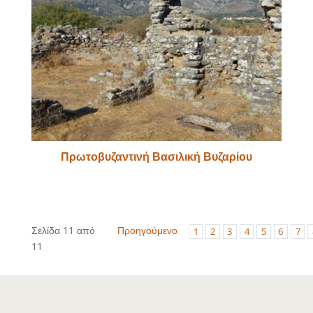
Πρωτοβυζαντινή Βασιλική Βυζαρίου
Σελίδα 11 από
Προηγούμενο
1
2
3
4
5
6
7
11