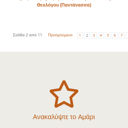
Θεολόγου (Παντάνασσα)
Σελίδα 2 από 11
Προηγούμενο
1
2
3
4
5
6
7

Ανακαλύψτε το Αμάρι