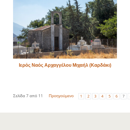
Ιερός Ναός Αρχαγγέλου Μιχαήλ (Καρδάκι)
Σελίδα 7 από 11
Προηγούμενο
1
2
3
4
5
6
7