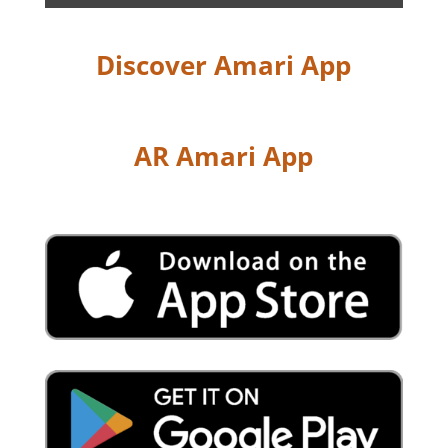
Discover Amari App
AR Amari App