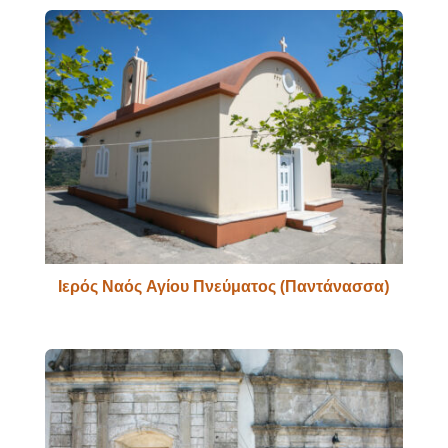
Ιερός Ναός Αγίου Πνεύματος (Παντάνασσα)