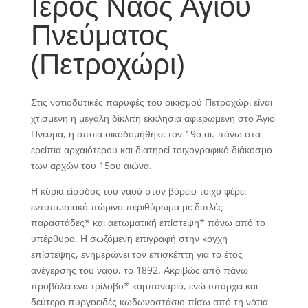
Ιερός Ναός Αγίου
Πνεύματος
(Πετροχώρι)
Στις νοτιοδυτικές παρυφές του οικισμού Πετροχώρι είναι
χτισμένη η μεγάλη δίκλιτη εκκλησία αφιερωμένη στο Άγιο
Πνεύμα, η οποία οικοδομήθηκε τον 19ο αι. πάνω στα
ερείπια αρχαιότερου και διατηρεί τοιχογραφικό διάκοσμο
των αρχών του 15ου αιώνα.
Η κύρια είσοδος του ναού στον βόρειο τοίχο φέρει
εντυπωσιακό πώρινο περιθύρωμα με διπλές
παραστάδες* και αετωματική επίστεψη* πάνω από το
υπέρθυρο. Η σωζόμενη επιγραφή στην κόγχη
επίστεψης, ενημερώνει τον επισκέπτη για το έτος
ανέγερσης του ναού, το 1892. Ακριβώς από πάνω
προβάλει ένα τρίλοβο* καμπαναριό, ενώ υπάρχει και
δεύτερο πυργοειδές κωδωνοστάσιο πίσω από τη νότια