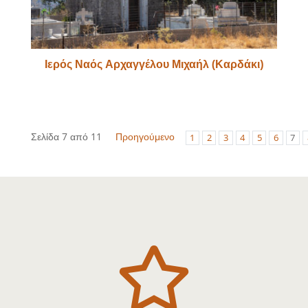
Ιερός Ναός Αρχαγγέλου Μιχαήλ (Καρδάκι)
Σελίδα 7 από 11
Προηγούμενο
1
2
3
4
5
6
7
