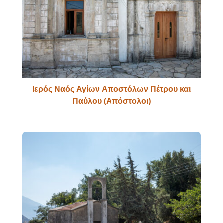
Ιερός Ναός Αγίων Αποστόλων Πέτρου και
Παύλου (Απόστολοι)