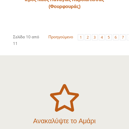
(Φουρφουράς)
Σελίδα 10 από
Προηγούμενο
1
2
3
4
5
6
7
11

Ανακαλύψτε το Αμάρι