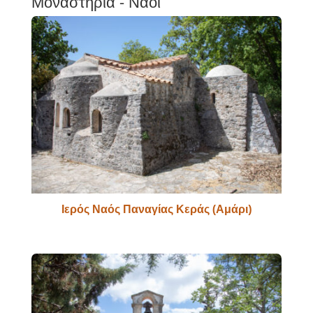
Μοναστήρια - Ναοί
Ιερός Ναός Παναγίας Κεράς (Αμάρι)