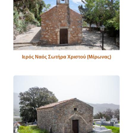
Ιερός Ναός Σωτήρα Χριστού (Μέρωνας)