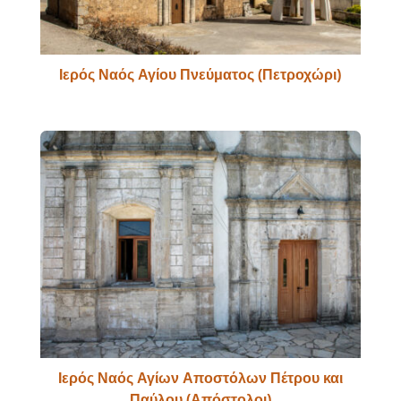
Ιερός Ναός Αγίου Πνεύματος (Πετροχώρι)
Ιερός Ναός Αγίων Αποστόλων Πέτρου και
Παύλου (Απόστολοι)