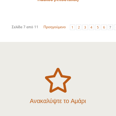
Σελίδα 7 από 11
Προηγούμενο
1
2
3
4
5
6
7

Ανακαλύψτε το Αμάρι