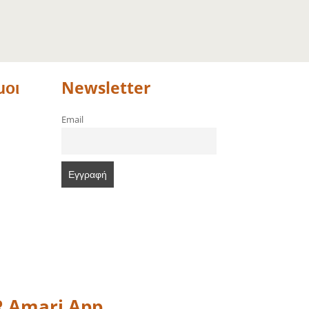
μοι
Newsletter
Email
 Amari App