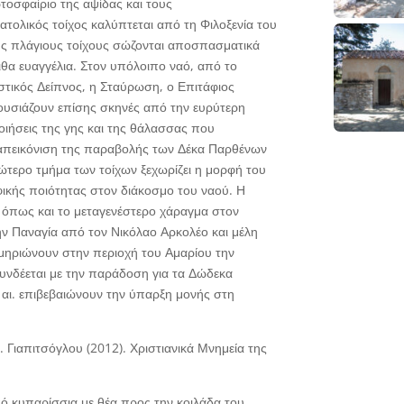
τοσφαίριο της αψίδας και τους
ατολικός τοίχος καλύπτεται από τη Φιλοξενία του
ους πλάγιους τοίχους σώζονται αποσπασματικά
λιθα ευαγγέλια. Στον υπόλοιπο ναό, από το
τικός Δείπνος, η Σταύρωση, ο Επιτάφιος
ουσιάζουν επίσης σκηνές από την ευρύτερη
ιήσεις της γης και της θάλασσας που
η απεικόνιση της παραβολής των Δέκα Παρθένων
ώτερο τμήμα των τοίχων ξεχωρίζει η μορφή του
φικής ποιότητας στον διάκοσμο του ναού. Η
 όπως και το μεταγενέστερο χάραγμα στον
ην Παναγία από τον Νικόλαο Αρκολέο και μέλη
εκμηριώνουν στην περιοχή του Αμαρίου την
υνδέεται με την παράδοση για τα Δώδεκα
αι. επιβεβαιώνουν την ύπαρξη μονής στη
 Γιαπιτσόγλου (2012). Χριστιανικά Μνημεία της
ό κυπαρίσσια με θέα προς την κοιλάδα του