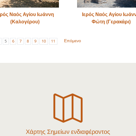
ερός Ναός Αγίου Ιωάννη
Ιερός Ναός Αγίου Ιωάν
(Καλογέρου)
Φώτη (Γερακάρι)
Επόμενο
5
6
7
8
9
10
11

Χάρτης Σημείων ενδιαφέροντος