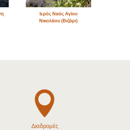
νη
Ιερός Ναός Αγίου
Νικολάου (Βιζάρι)

Διαδρομές