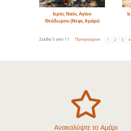
Ιερός Ναός Αγίου
Ι
Θεόδωρου (Νεφς Αμάρι)
Σελίδα 5 από 11
Προηγούμενο
1
2
3
4

Ανακαλύψτε το Αμάρι