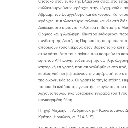
Θεοτόκο στον τύπο της Βλαχερνίτισσας στο τεταρ
συλλειτουργούντες ιεράρχες στην κόγχη, ενώ ο αν
Αβραάμ, τον Ευαγγελισμό και διακόνους. Και στ
ιεράρχες με πολυσταύρια φελόνια και κλειστά διά
Δωδεκάορτο σώζονται καλύτερα η Βάπτιση, ο Μυσ
Θρήνος και η Ανάληψη. Ιδιαίτερο ενδιαφέρον παρ
σύνθεση της Δευτέρας Παρουσίας: οι προσωποπο
αποδίδουν τους νεκρούς στον βόρειο τοίχο και 
στον νότιο. Από τους αγίους που κοσμούν το κατ
έφιππου Αϊ-Γιώργη, ενδεικτική της υψηλής ζωγρα
κτητορική επιγραφή που αποκαλύφθηκε στο ιερό,
κυρίως ναό, επιβεβαιώνουν την αφιέρωσή του στ
της οικογένειάς του. Οι γραπτές πηγές επίσης τ
παρουσία κλάδου της γνωστής οικογένειας που σ
Αρχοντόπουλα, ενώ νοταριακά έγγραφα του 17ου 
συγκεκριμένη θέση
[Πηγή: Μιχάλης Γ. Ανδριανάκης – Κωνσταντίνος Δ.
Κρήτης. Ηράκλειο, σ. 314-315].
Σε αυτή την υπέροχη, καταπράσινη τοποθεσία απ