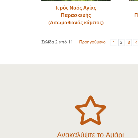
Ιερός Ναός Αγίας
Παρασκευής
Π
(Ασωμαθιανός κάμπος)
Σελίδα 2 από 11
Προηγούμενο
1
2
3
4

Ανακαλύψτε το Αμάρι