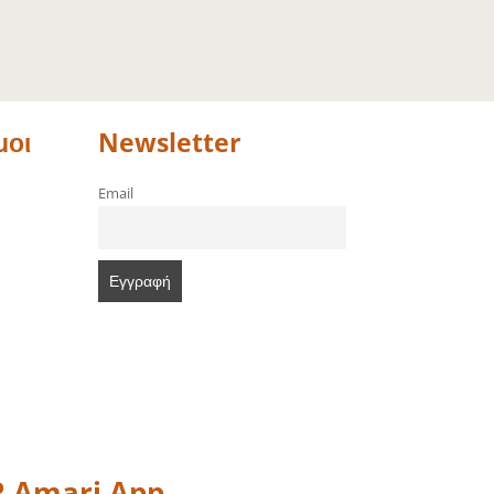
μοι
Newsletter
Email
 Amari App