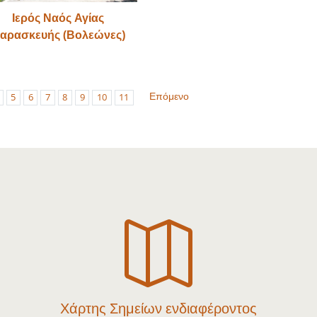
Ιερός Ναός Αγίας
αρασκευής (Βολεώνες)
Επόμενο
5
6
7
8
9
10
11

Χάρτης Σημείων ενδιαφέροντος