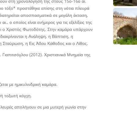
ούν στη χρονολόγησή της στους 15ο-16ο αι.
ο τόξο* προστέθηκε επίσης στη νότια πλευρά
 διατηρείται αποσπασματικά σε μεγάλη έκταση,
ι., ο οποίος είναι ενήμερος για τις εξελίξεις της
 και ο Χριστός Φωτοδότης. Στην καμάρα υπάρχουν
 διακρίνονται η Ανάληψη, η Βάπτιση, η
η Σταύρωση, η Εις Άδου Κάθοδος και ο Λίθος.
 Γιαπιτσόγλου (2012). Χριστιανικά Μνημεία της
ται με ημικυλινδρική καμάρα.
θή τοξωτή κόγχη.
πλευρές απολήγουν σε μια μυτερή γωνία στην