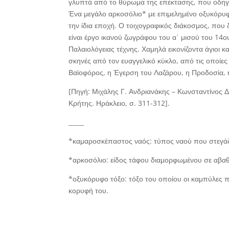
γλυπτά από το θύρωμα της επέκτασης, που οδηγ
Ένα μεγάλο αρκοσόλιο* με επιμελημένο οξυκόρυφ
την ίδια εποχή. Ο τοιχογραφικός διάκοσμος, που
είναι έργο ικανού ζωγράφου του α΄ μισού του 14ου α
Παλαιολόγειας τέχνης. Χαμηλά εικονίζοντα άγιοι
σκηνές από τον ευαγγελικό κύκλο, από τις οποίες
Βαϊοφόρος, η Έγερση του Λαζάρου, η Προδοσία, 
[Πηγή: Μιχάλης Γ. Ανδριανάκης – Κωνσταντίνος Δ.
Κρήτης. Ηράκλειο, σ. 311-312].
_____
*καμαροσκέπαστος ναός:
τύπος ναού που στεγάζε
*αρκοσόλιο
: είδος τάφου διαμορφωμένου σε αβα
*οξυκόρυφο τόξο:
τόξο του οποίου οι καμπύλες 
κορυφή του.